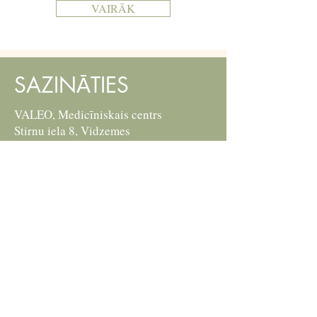
VAIRĀK
SAZINĀTIES
VALEO, Medicīniskais centrs
Stirnu iela 8, Vidzemes
priekšpilsēta, Rīga, LV-1082
328 kab (3 stāvs)
Tel:
+371 29 542 377
E-pasts:
irena.mangale@inbox.lv
P. - C.: 8:00-17:00
Piektdiena: Slēgts
Brīvdienās: Slēgts
Vārds