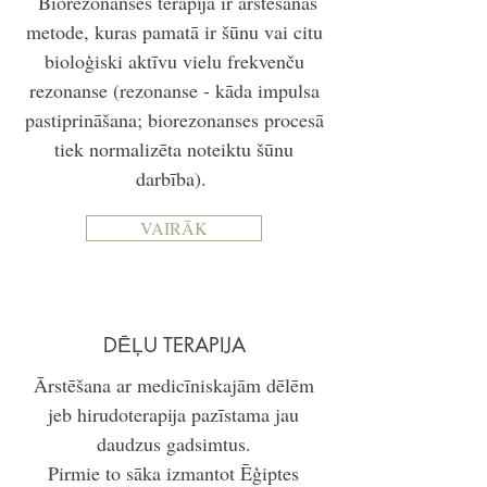
Biorezonanses terapija ir ārstēšanas
metode, kuras pamatā ir šūnu vai citu
bioloģiski aktīvu vielu frekvenču
rezonanse (rezonanse - kāda impulsa
pastiprināšana; biorezonanses procesā
tiek normalizēta noteiktu šūnu
darbība).
VAIRĀK
DĒĻU TERAPIJA
Ārstēšana ar medicīniskajām dēlēm
jeb hirudoterapija pazīstama jau
daudzus gadsimtus.
Pirmie to sāka izmantot Ēģiptes