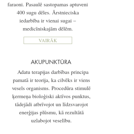
faraoni. Pasaulē sastopamas aptuveni
400 sugu dēles. Ārstnieciska
iedarbība ir vienai sugai –
medicīniskajām dēlēm.
VAIRĀK
AKUPUNKTŪRA
Adatu terapijas darbības principa
pamatā ir teorija, ka cilvēks ir viens
vesels organisms. Procedūra stimulē
ķermeņa bioloģiski aktīvos punktus,
tādejādi atbrīvojot un līdzsvarojot
enerģijas plūsmu, kā rezultātā
uzlabojot veselību.