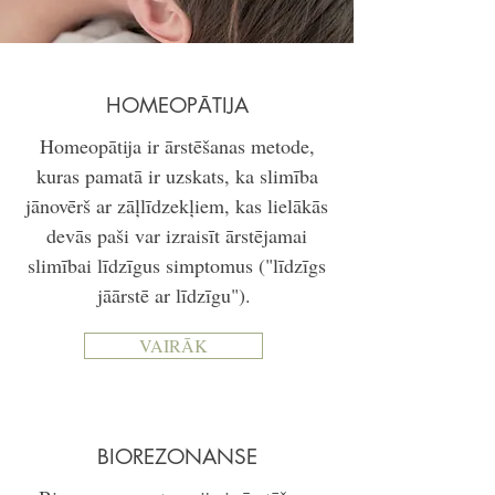
HOMEOPĀTIJA
Homeopātija ir ārstēšanas metode,
kuras pamatā ir uzskats, ka slimība
jānovērš ar zāļlīdzekļiem, kas lielākās
devās paši var izraisīt ārstējamai
slimībai līdzīgus simptomus ("līdzīgs
jāārstē ar līdzīgu").
VAIRĀK
BIOREZONANSE