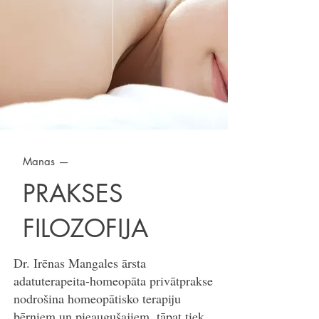
Mieram, Atpūtai, Veselībai
Manas —
PRAKSES
FILOZOFIJA
Dr. Irēnas Mangales ārsta
adatuterapeita-homeopāta privātprakse
nodrošina homeopātisko terapiju
bērniem un pieaugušajiem, tāpat tiek