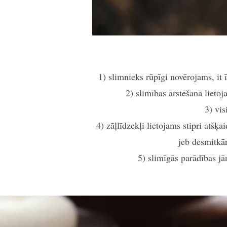
1) slimnieks rūpīgi novērojams, i
2) slimības ārstēšanā lietoj
3) vi
4) zāļlīdzekļi lietojams stipri atš
jeb desmitkār
5) slimīgās parādības jā