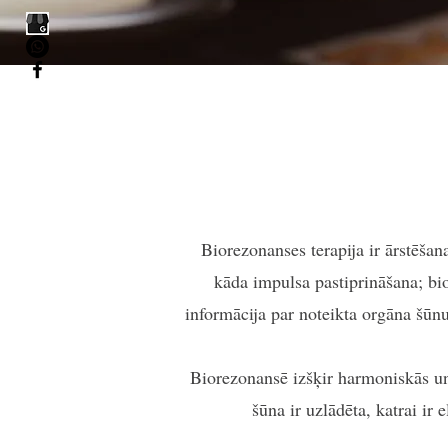
Biorezonanses terapija ir ārstēšana
kāda impulsa pastiprināšana; bio
informācija par noteikta orgāna šūnu
Biorezonansē izšķir harmoniskās un p
šūna ir uzlādēta, katrai ir 