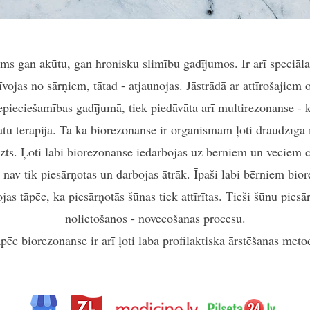
cams gan akūtu, gan hronisku slimību gadījumos. Ir arī speciāl
īvojas no sārņiem, tātad - atjaunojas. Jāstrādā ar attīrošaji
epieciešamības gadījumā, tiek piedāvāta arī multirezonanse - 
atu terapija. Tā kā biorezonanse ir organismam ļoti draudzīga 
zts. Ļoti labi biorezonanse iedarbojas uz bērniem un veciem c
 nav tik piesārņotas un darbojas ātrāk. Īpaši labi bērniem bior
as tāpēc, ka piesārņotās šūnas tiek attīrītas. Tieši šūnu piesā
nolietošanos - novecošanas procesu.
pēc biorezonanse ir arī ļoti laba profilaktiska ārstēšanas meto