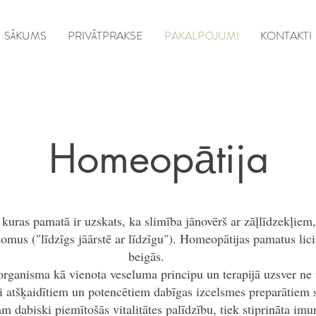
SĀKUMS
PRIVĀTPRAKSE
PAKALPOJUMI
KONTAKTI
Homeopātija
uras pamatā ir uzskats, ka slimība jānovērš ar zāļlīdzekļiem, 
tomus ("līdzīgs jāārstē ar līdzīgu"). Homeopātijas pamatus lic
beigās.
rganisma kā vienota veseluma principu un terapijā uzsver ne ti
i atšķaidītiem un potencētiem dabīgas izcelsmes preparātiem 
m dabiski piemītošās vitalitātes palīdzību, tiek stiprināta imu