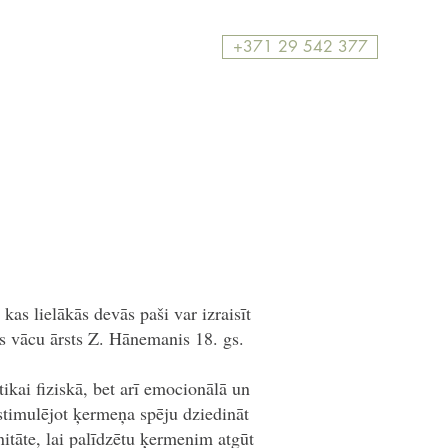
+371 29 542 377
kas lielākās devās paši var izraisīt
is vācu ārsts Z. Hānemanis 18. gs.
kai fiziskā, bet arī emocionālā un
stimulējot ķermeņa spēju dziedināt
nitāte, lai palīdzētu ķermenim atgūt