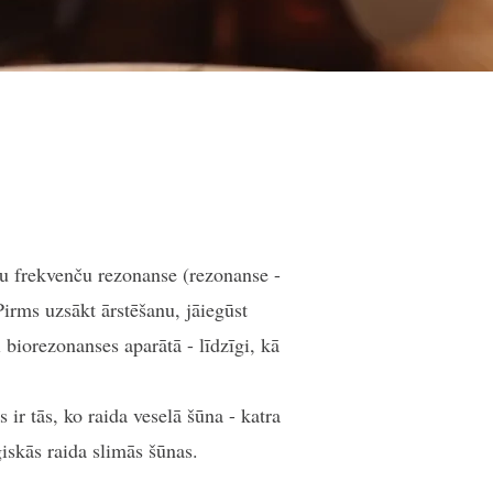
lu frekvenču rezonanse (rezonanse -
irms uzsākt ārstēšanu, jāiegūst
 biorezonanses aparātā - līdzīgi, kā
ir tās, ko raida veselā šūna - katra
loģiskās raida slimās šūnas.