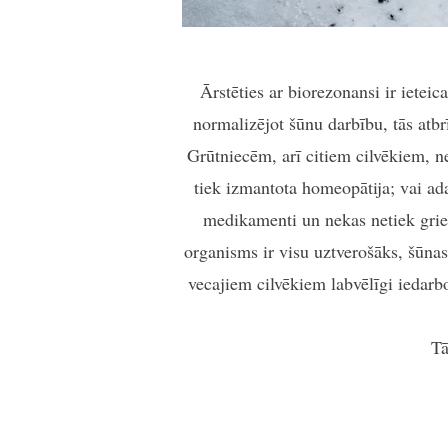
Ārstēties ar biorezonansi ir ietei
normalizējot šūnu darbību, tās atbr
Grūtniecēm, arī citiem cilvēkiem, n
tiek izmantota homeopātija; vai ad
medikamenti un nekas netiek grie
organisms ir visu uztverošāks, šūnas
vecajiem cilvēkiem labvēlīgi iedarboj
Tā