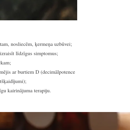
entam, nosliecēm, ķermeņa uzbūvei;
 izraisīt līdzīgus simptomus;
vēkam;
zīmējis ar burtiem D (decimālpotence
atšķaidījumi);
īgu kairinājuma terapiju.