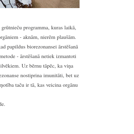
a grūtnieču programma, kuras laikā,
em orgāniem - aknām, nierēm plaušām.
kad papildus biorezonansei ārstēšanā
metode - ārstēšanā netiek izmantoti
ilvēkiem. Uz bērnu tāpēc, ka viņa
ezonanse nostiprina imunitāti, bet uz
rņotība taču ir tā, kas veicina orgānu
de.