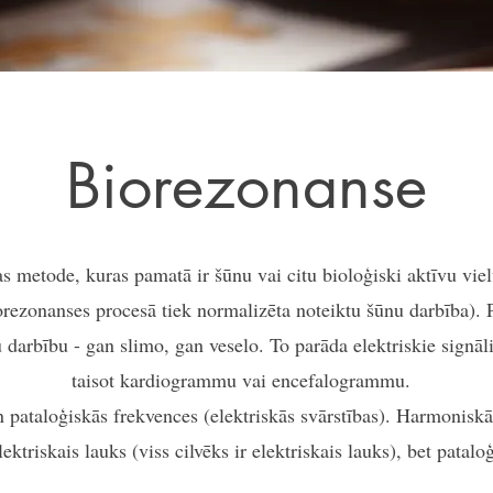
Biorezonanse
s metode, kuras pamatā ir šūnu vai citu bioloģiski aktīvu vie
rezonanses procesā tiek normalizēta noteiktu šūnu darbība). P
 darbību - gan slimo, gan veselo. To parāda elektriskie signāli
taisot kardiogrammu vai encefalogrammu.
ataloģiskās frekvences (elektriskās svārstības). Harmoniskās 
elektriskais lauks (viss cilvēks ir elektriskais lauks), bet pata