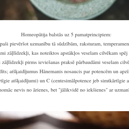
Homeopātija balstās uz 5 pamatprincipiem:
t īpaši pievēršot uzmanību tā sūdzībām, raksturam, temperam
ami zāļlīdzekļi, kas noteiktos apstākļos veselam cilvēkam spēj
si zāļlīdzekļi pirms ieviešanas praksē pārbaudāmi veselam cil
ķaidīts; atšķaidījumus Hānemanis nosaucis par potencēm un ap
tīgie atšķaidījumi) un C (centesimālpotence jeb simtkārtīgie 
nomāc nevis no ārienes, bet "jālikvidē no iekšienes" ar uzman